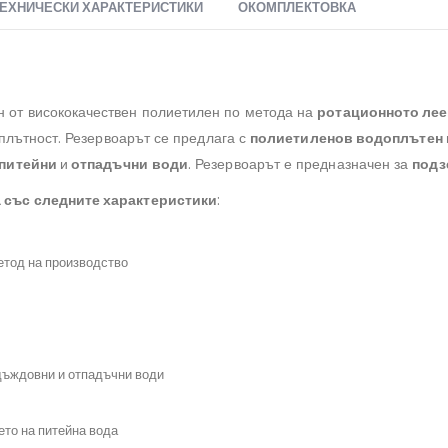
ЕХНИЧЕСКИ ХАРАКТЕРИСТИКИ
ОКОМПЛЕКТОВКА
 от висококачествен полиетилен по метода на
ротационното лее
плътност. Резервоарът се предлага с
полиетиленов водоплътен 
питейни
и
отпадъчни
води
. Резервоарът е предназначен за
подз
 със следните характеристики
:
ервоарзаизгребнаяма, #поливнинужди, #дъждовнавода
метод на производство
#преместваемобект
ливнасистема, #контейнерзакъща
ар, #изгребенрезервоар, #резервоар
а, #резервоарпредназначение
дъждовни и отпадъчни води
#термопанели
арзаотпадъчнавода
ето на питейна вода
#помпа, #преместваемакъща