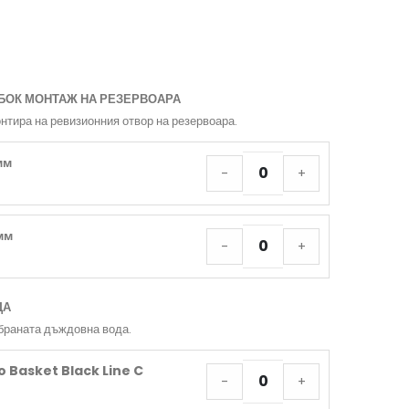
БОК МОНТАЖ НА РЕЗЕРВОАРА
нтира на ревизионния отвор на резервоара.
мм
-
+
мм
-
+
ДА
браната дъждовна вода.
o Basket Black Line C
-
+