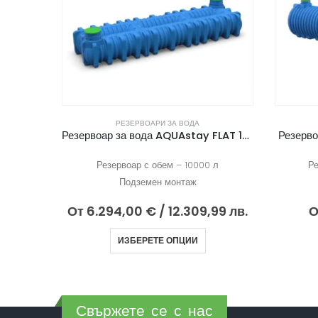
РЕЗЕРВОАРИ ЗА ВОДА
y 8000
Резервоар за вода AQUAstay FLAT 10000
Резерв
л
Резервоар с обем – 10000 л
Ре
Подземен монтаж
1 лв.
От
6.294,00
€
/ 12.309,99 лв.
О
ИЗБЕРЕТЕ ОПЦИИ
Свържете се с нас