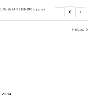
 Basket PE DN100 с капак
-
+
Избрано:
0
СРАВНИ