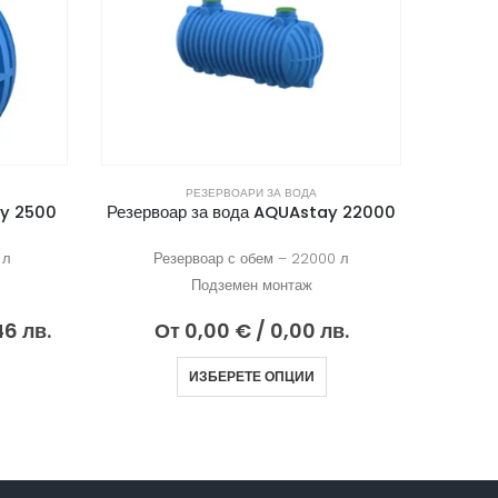
РЕЗЕРВОАРИ ЗА ВОДА
ay 2500
Резервоар за вода AQUAstay 22000
Резерв
 л
Резервоар с обем – 22000 л
Р
Подземен монтаж
46 лв.
От
0,00
€
/ 0,00 лв.
От
3
ИЗБЕРЕТЕ ОПЦИИ