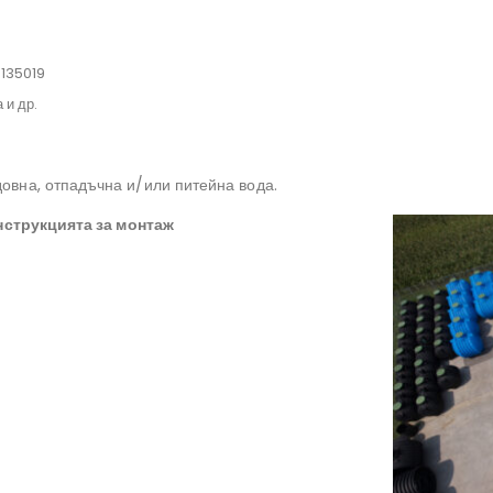
 135019
#резервоарзадъждовнавода, #септичнаяма
 и др.
#филтързадъждовнавода, #резервоарзаводацена
довна, отпадъчна и/или питейна вода.
нструкцията за монтаж