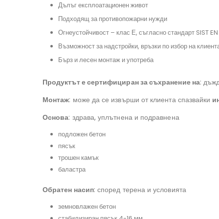
Дълъг експлоатационен живот
#изгребенрезервоар, #полиетиленоврезервоа, #сглобяемакъща, #къща
Подходящ за противопожарни нужди
#резервоарзавкопаване, #противопожаренрезервоар, #хидрофор
Огнеустойчивост – клас Е, съгласно стандарт SIST EN
Възможност за надстройки, връзки по избор на клиента
Бърз и лесен монтаж и употреба
#резервоарзапитейнавода, #окомплектованасистемазадъждовнавод,
#резервоаризаводаAQUAstay
Продуктът е сертифициран за съхранение на
: дъж
Монтаж
: може да се извърши от клиента спазвайки
и
Основа
: здрава, уплътнена и подравнена
подложен бетон
пясък
трошен камък
баластра
Обратен насип
: според терена и условията
земновлажен бетон
стабилизиран пясък 4-16 мм