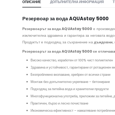
ОПИСАНИЕ
ДОПЪЛНИТЕЛНА ИНФОРМАЦИЯ
Т
Резервоар за вода AQUAstay 5000
Резервоарът за вода AQUAstay 5000
е произведен
изключителна здравина и гарантира за неговата водо
Продуктът е подходящ за съхранение на
дъждовни
,
Резервоарът за вода AQUAstay 5000 се отличава
Високо качество, изработен от 100% чист полиетилен
#рез
Здравина и устойчивост, гарантирани от ротационен 
Безпроблемно вкопаване, оребрен от всички страни
#резервпарзапо
Монтаж без допълнително укрепване – бетониране
#подземенрезерво
Подходящ за питейна вода и хранителни продукти
#системазадъцдовнавод
Многофункционална употреба, приложим за питейни, 
Практичен, бързо и лесно почистване
#резервоарзаподземенмонтаж, #бидонзавода, #къщаотпанели,
#резервоарзапротивопожарнинужди, #резерво
Икономическа ефективност – намаляване потреблени