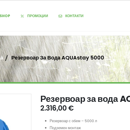
-SHOP
ПРОМОЦИИ
КОНТАКТИ
да
Резервоар За Вода AQUAstay 5000
Резервоар за вода 
2.316,00
€
Резервоар с обем – 5000 л
Подземен монтаж