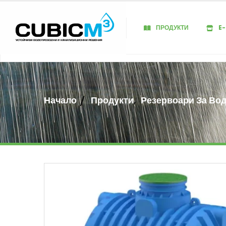
ПРОДУКТИ
E
Начало
Продукти
,
Резервоари За Во