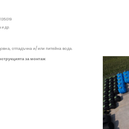
 135019
#резервоарзадъждовнавода, #септичнаяма
 и др.
#филтързадъждовнавода, #резервоарзаводацена
довна, отпадъчна и/или питейна вода.
нструкцията за монтаж