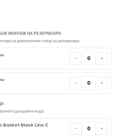
БОК МОНТАЖ НА РЕЗЕРВОАРА
нтира на ревизионния отвор на резервоара.
мм
-
+
мм
-
+
ДА
браната дъждовна вода.
o Basket Black Line C
-
+