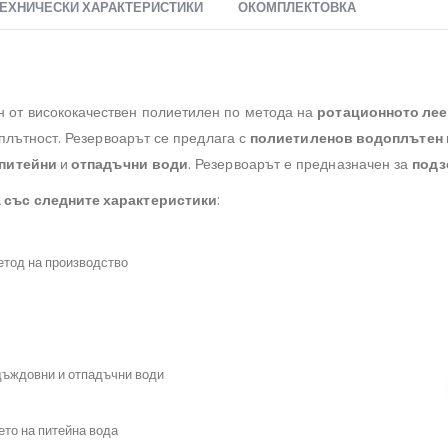
ЕХНИЧЕСКИ ХАРАКТЕРИСТИКИ
ОКОМПЛЕКТОВКА
 от висококачествен полиетилен по метода на
ротационното лее
плътност. Резервоарът се предлага с
полиетиленов водоплътен 
питейни
и
отпадъчни
води
. Резервоарът е предназначен за
подз
 със следните характеристики
:
ервоарзаизгребнаяма, #поливнинужди, #дъждовнавода
метод на производство
#преместваемобект
ливнасистема, #контейнерзакъща
ар, #изгребенрезервоар, #резервоар
а, #резервоарпредназначение
дъждовни и отпадъчни води
#термопанели
арзаотпадъчнавода
ето на питейна вода
#помпа, #преместваемакъща