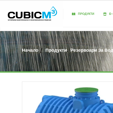
ПРОДУКТИ
E
Начало
Продукти
,
Резервоари За Во