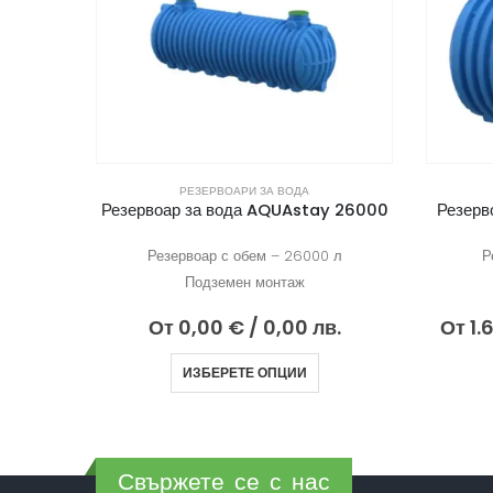
РЕЗЕРВОАРИ ЗА ВОДА
y 26000
Резервоар за вода AQUAstay 3000
Резерв
 л
Резервоар с обем – 3000 л
Ре
Подземен монтаж
в.
От
1.638,00
€
/ 3.203,65 лв.
О
ИЗБЕРЕТЕ ОПЦИИ
Свържете се с нас