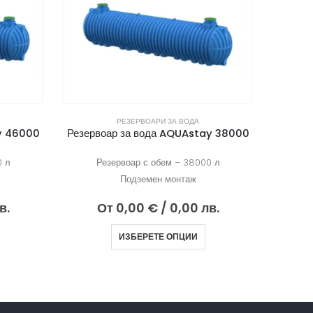
РЕЗЕРВОАРИ ЗА ВОДА
y 38000
Резервоар за вода AQUAstay 16000
Резерв
0 л
Резервоар с обем – 16000 л
Р
Подземен монтаж
в.
От
0,00
€
/ 0,00 лв.
ИЗБЕРЕТЕ ОПЦИИ