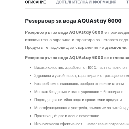
ОПИСАНИЕ
ДОПЪЛНИТЕЛНА ИНФОРМАЦИЯ
Т
Резервоар за вода AQUAstay 6000
Резервоарът за вода AQUAstay 6000
е произведен
изключителна здравина и гарантира за неговата водо
Продуктът е подходящ за съхранение на
дъждовни
,
Резервоарът за вода AQUAstay 6000 се отличава
Високо качество, изработен от 100% чист полиетилен
#рез
Здравина и устойчивост, гарантирани от ротационен 
Безпроблемно вкопаване, оребрен от всички страни
#резервпарзапо
Монтаж без допълнително укрепване – бетониране
#подземенрезерво
Подходящ за питейна вода и хранителни продукти
#системазадъцдовнавод
Многофункционална употреба, приложим за питейни, 
Практичен, бързо и лесно почистване
#резервоарзаподземенмонтаж, #бидонзавода, #къщаотпанели,
#резервоарзапротивопожарнинужди, #резерво
Икономическа ефективност – намаляване потреблени