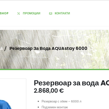
-SHOP
ПРОМОЦИИ
КОНТАКТИ
да
Резервоар За Вода AQUAstay 6000
Резервоар за вода 
2.868,00
€
Резервоар с обем – 6000 л
Подземен монтаж