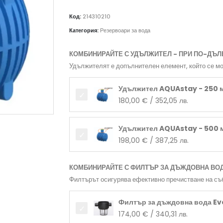
Код:
214310210
Категория:
Резервоари за вода
КОМБИНИРАЙТЕ С УДЪЛЖИТЕЛ - ПРИ ПО-ДЪЛ
Удължителят е допълнителен елемент, който се мо
Удължител AQUAstay - 250 
180,00
€
/ 352,05 лв.
Удължител AQUAstay - 500 
198,00
€
/ 387,25 лв.
КОМБИНИРАЙТЕ С ФИЛТЪР ЗА ДЪЖДОВНА ВО
Филтърът осигурява ефективно пречистване на съ
Филтър за дъждовна вода Ev
174,00
€
/ 340,31 лв.