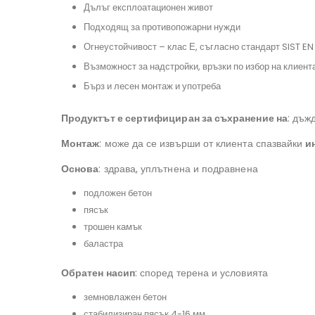
Дълъг експлоатационен живот
#изгребенрезервоар, #полиетиленоврезервоа, #сглобяемакъща, #къща
Подходящ за противопожарни нужди
#резервоарзавкопаване, #противопожаренрезервоар, #хидрофор
Огнеустойчивост – клас Е, съгласно стандарт SIST EN
Възможност за надстройки, връзки по избор на клиента
Бърз и лесен монтаж и употреба
#резервоарзапитейнавода, #окомплектованасистемазадъждовнавод,
#резервоаризаводаAQUAstay
Продуктът е сертифициран за съхранение на
: дъж
Монтаж
: може да се извърши от клиента спазвайки
и
Основа
: здрава, уплътнена и подравнена
подложен бетон
пясък
трошен камък
баластра
Обратен насип
: според терена и условията
земновлажен бетон
стабилизиран пясък 4-16 мм