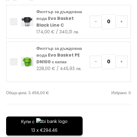
Филтър за дъждовна
вода Evo Basket
-
+
Black Line C
174,00
€
/ 340,31 лв.
Филтър за дъждовна
вода Evo Basket PE
DN100 с капак
-
+
228,00
€
/ 445,93 лв.
Обща цена:
3.456,00
€
Избрано:
0
Купи с
13 x €294.46