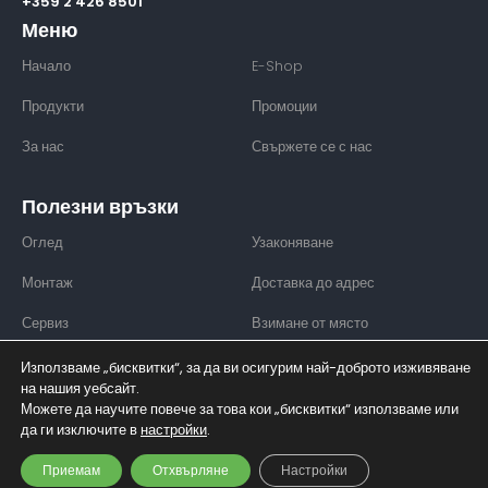
+359 2 426 8501
Меню
Начало
E-Shop
Продукти
Промоции
За нас
Свържете се с нас
Полезни връзки
Оглед
Узаконяване
Монтаж
Доставка до адрес
Сервиз
Взимане от място
Използваме „бисквитки“, за да ви осигурим най-доброто изживяване
на нашия уебсайт.
Можете да научите повече за това кои „бисквитки“ използваме или
© CUBICM3 - 2026. Всички права запазени.
да ги изключите в
настройки
.
Приемам
Отхвърляне
Настройки