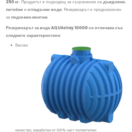
250 кг
. Продуктът е подходящ за съхранение на
дъждовни
,
питейни
и
отпадъчни
води
. Резервоарът е предназначен
за
подземен монтаж
.
Резервоарът за вода AQUAstay 10000 се отличава със
следните характеристики
:
Високо
качество, изработен от 100% чист полиетилен
#резервоарзаизгребнаяма, #поливнинужди, #дъждовнавода