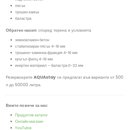
пясък
трошен камък
баластра
Обратен насип
: според терена и условията
земновлажен бетон
стабилизиран пясък 4-16 мм
трошено-каменна фракция 4-16 мм
кръгъл филц 4-16 мм
инертен материал – баластра 0-32 мм
Резервоарите
AQUAstay
се предлагат във варианти от 500
л до 50000 литра.
Вижте повече за нас
:
Продуктов каталог
Онлайн магазин
YouTube