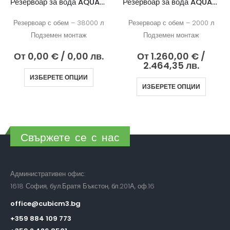
Резервоар за вода AQUAstay 38000
Резервоар за вода AQUAstay 2000
Резервоар с обем – 38000 л
Резервоар с обем – 2000 л
Подземен монтаж
Подземен монтаж
От
0,00
€
/ 0,00 лв.
От
1.260,00
€
/
2.464,35 лв.
ИЗБЕРЕТЕ ОПЦИИ
ИЗБЕРЕТЕ ОПЦИИ
Свържете се с нас
Административен офис:
1618 София, бул.Братя Бъкстон, бл.201А, оф.16
office@cubicm3.bg
+359 884 109 773