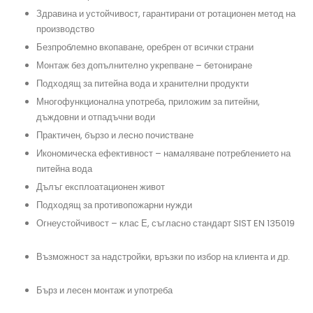
Здравина и устойчивост, гарантирани от ротационен метод на
производство
#преместваемобект
Безпроблемно вкопаване, оребрен от всички страни
#резервпарзаполивнасистема, #контейнерзакъща
Монтаж без допълнително укрепване – бетониране
#подземенрезервоар, #изгребенрезервоар, #резервоар
Подходящ за питейна вода и хранителни продукти
#системазадъцдовнавода, #резервоарпредназначение
Многофункционална употреба, приложим за питейни,
дъждовни и отпадъчни води
#термопанели
Практичен, бързо и лесно почистване
#резервоарзаподземенмонтаж, #бидонзавода, #къщаотпанели,
#резервоарзапротивопожарнинужди, #резервоарзаотпадъчнавода
Икономическа ефективност – намаляване потреблението на
питейна вода
#помпа, #преместваемакъща
Дълъг експлоатационен живот
#изгребенрезервоар, #полиетиленоврезервоа, #сглобяемакъща, #къща
Подходящ за противопожарни нужди
#резервоарзавкопаване, #противопожаренрезервоар, #хидрофор
Огнеустойчивост – клас Е, съгласно стандарт SIST EN 135019
#резервоарзадъждовнавода, #септичнаяма
Възможност за надстройки, връзки по избор на клиента и др.
#филтързадъждовнавода, #резервоарзаводацена
Бърз и лесен монтаж и употреба
#резервоарзапитейнавода, #окомплектованасистемазадъждовнавод,
#резервоаризаводаAQUAstay