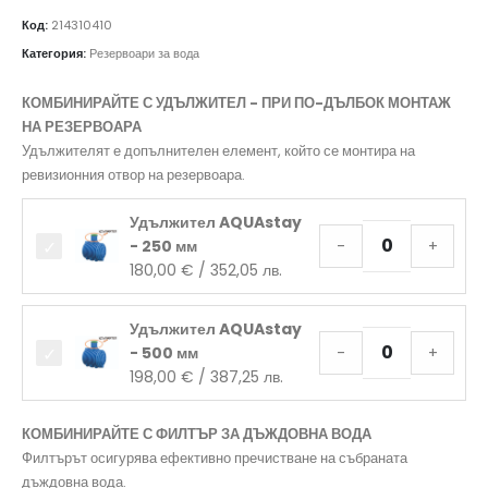
Код:
214310410
Категория:
Резервоари за вода
КОМБИНИРАЙТЕ С УДЪЛЖИТЕЛ - ПРИ ПО-ДЪЛБОК МОНТАЖ
НА РЕЗЕРВОАРА
Удължителят е допълнителен елемент, който се монтира на
ревизионния отвор на резервоара.
Удължител AQUAstay
- 250 мм
-
+
180,00
€
/ 352,05 лв.
Удължител AQUAstay
- 500 мм
-
+
198,00
€
/ 387,25 лв.
КОМБИНИРАЙТЕ С ФИЛТЪР ЗА ДЪЖДОВНА ВОДА
Филтърът осигурява ефективно пречистване на събраната
дъждовна вода.