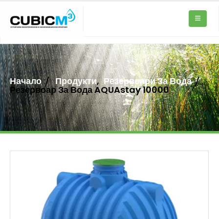
Начало
Продукти
,
Резервоари За Вода
Резервоар За Вода AQUAstay 10000