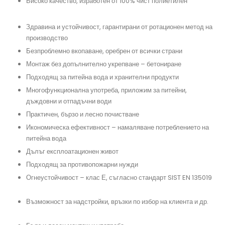
Високо качество, изработен от 100% чист полиетилен
#резервоарзаизгребнаяма, #поливнинужди,
#дъждовнавода
Здравина и устойчивост, гарантирани от ротационен метод на
производство
#преместваемобект
Безпроблемно вкопаване, оребрен от всички страни
#резервпарзаполивнасистема, #контейнерзакъща
Монтаж без допълнително укрепване – бетониране
#подземенрезервоар, #изгребенрезервоар, #резервоар
Подходящ за питейна вода и хранителни продукти
#системазадъцдовнавода, #резервоарпредназначение
Многофункционална употреба, приложим за питейни,
дъждовни и отпадъчни води
#термопанели
Практичен, бързо и лесно почистване
#резервоарзаподземенмонтаж, #бидонзавода, #къщаотпанели,
#резервоарзапротивопожарнинужди, #резервоарзаотпадъчнавода
Икономическа ефективност – намаляване потреблението на
питейна вода
#помпа, #преместваемакъща
Дълъг експлоатационен живот
#изгребенрезервоар, #полиетиленоврезервоа, #сглобяемакъща, #къща
Подходящ за противопожарни нужди
#резервоарзавкопаване, #противопожаренрезервоар, #хидрофор
Огнеустойчивост – клас Е, съгласно стандарт SIST EN 135019
#резервоарзадъждовнавода, #септичнаяма
Възможност за надстройки, връзки по избор на клиента и др.
#филтързадъждовнавода, #резервоарзаводацена