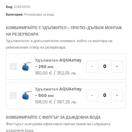
Код:
214310510
Категория:
Резервоари за вода
КОМБИНИРАЙТЕ С УДЪЛЖИТЕЛ - ПРИ ПО-ДЪЛБОК МОНТАЖ
НА РЕЗЕРВОАРА
Удължителят е допълнителен елемент, който се монтира на
ревизионния отвор на резервоара.
Удължител AQUAstay
- 250 мм
-
+
180,00
€
/ 352,05 лв.
Удължител AQUAstay
- 500 мм
-
+
198,00
€
/ 387,25 лв.
КОМБИНИРАЙТЕ С ФИЛТЪР ЗА ДЪЖДОВНА ВОДА
Филтърът осигурява ефективно пречистване на събраната
дъждовна вода.