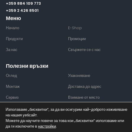
+359 884 109 773
+359 2 426 8501
Меню
Начало
E-Shop
Продукти
Промоции
За нас
Свържете се с нас
Полезни връзки
Оглед
Узаконяване
Монтаж
Доставка до адрес
Сервиз
Взимане от място
Използваме „бисквитки“, за да ви осигурим най-доброто изживяване
на нашия уебсайт.
Можете да научите повече за това кои „бисквитки“ използваме или
© CUBICM3 - 2026. Всички права запазени.
да ги изключите в
настройки
.