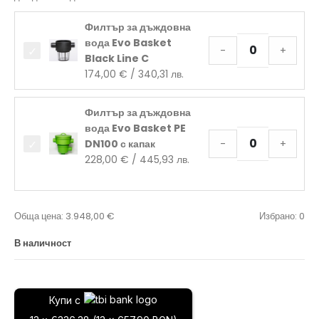
Филтър за дъждовна
вода Evo Basket
-
+
Black Line C
174,00
€
/ 340,31 лв.
Филтър за дъждовна
вода Evo Basket PE
DN100 с капак
-
+
228,00
€
/ 445,93 лв.
Обща цена:
3.948,00
€
Избрано:
0
В наличност
Купи с