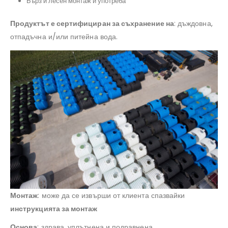
Бърз и лесен монтаж и употреба
#резервоарзапитейнавода, #окомплектованасистемазадъждовнавод,
#резервоаризаводаAQUAstay
Продуктът е сертифициран за съхранение на
: дъждовна,
отпадъчна и/или питейна вода.
Монтаж
: може да се извърши от клиента спазвайки
инструкцията за монтаж
Основа
: здрава, уплътнена и подравнена