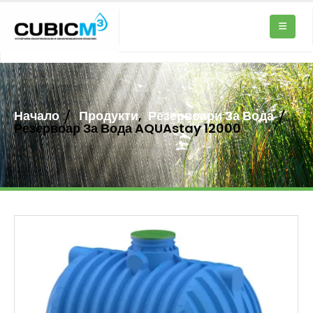
Начало
Продукти
,
Резервоари За Вода
Резервоар За Вода AQUAstay 12000