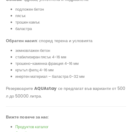
подложен бетон
пясък
трошен камък
баластра
Обратен насип
: според терена и условията
земновлажен бетон
стабилизиран пясък 4-16 мм
трошено-каменна фракция 4-16 мм
кръгъл филц 4-16 мм
инертен материал – баластра 0-32 мм
Резервоарите
AQUAstay
се предлагат във варианти от 500
л до 50000 литра.
Вижте повече за нас
:
Продуктов каталог