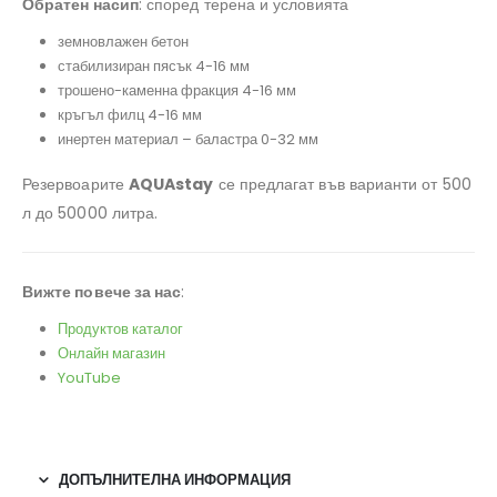
Обратен насип
: според терена и условията
земновлажен бетон
стабилизиран пясък 4-16 мм
трошено-каменна фракция 4-16 мм
кръгъл филц 4-16 мм
инертен материал – баластра 0-32 мм
Резервоарите
AQUAstay
се предлагат във варианти от 500
л до 50000 литра.
Вижте повече за нас
:
Продуктов каталог
Онлайн магазин
YouTube
ДОПЪЛНИТЕЛНА ИНФОРМАЦИЯ