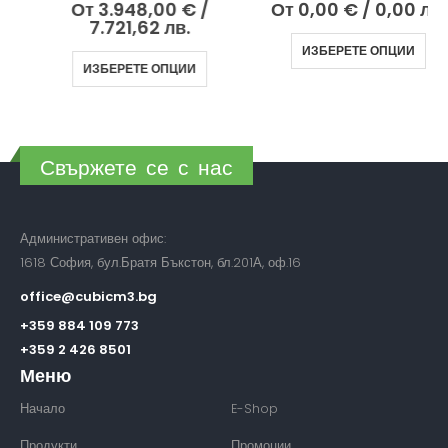
От
3.948,00
€
/
От
0,00
€
/ 0,00 лв.
7.721,62 лв.
ИЗБЕРЕТЕ ОПЦИИ
ИЗБЕРЕТЕ ОПЦИИ
Свържете се с нас
Административен офис:
1618 София, бул.Братя Бъкстон, бл.201А, оф.16
office@cubicm3.bg
+359 884 109 773
+359 2 426 8501
Меню
Начало
E-Shop
Продукти
Промоции