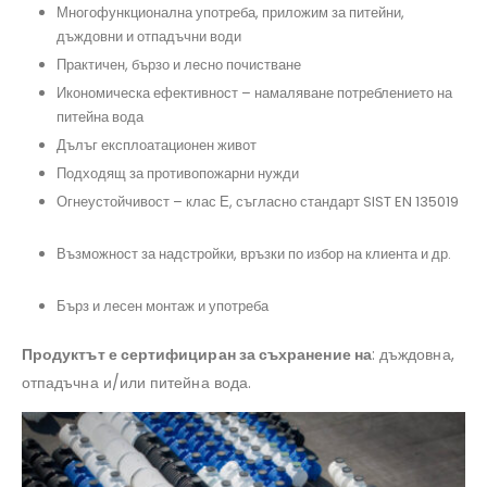
Многофункционална употреба, приложим за питейни,
дъждовни и отпадъчни води
#термопанели
Практичен, бързо и лесно почистване
#резервоарзаподземенмонтаж, #бидонзавода, #къщаотпанели,
#резервоарзапротивопожарнинужди, #резервоарзаотпадъчнавода
Икономическа ефективност – намаляване потреблението на
питейна вода
#помпа, #преместваемакъща
Дълъг експлоатационен живот
#изгребенрезервоар, #полиетиленоврезервоа, #сглобяемакъща, #къща
Подходящ за противопожарни нужди
#резервоарзавкопаване, #противопожаренрезервоар, #хидрофор
Огнеустойчивост – клас Е, съгласно стандарт SIST EN 135019
#резервоарзадъждовнавода, #септичнаяма
Възможност за надстройки, връзки по избор на клиента и др.
#филтързадъждовнавода, #резервоарзаводацена
Бърз и лесен монтаж и употреба
#резервоарзапитейнавода, #окомплектованасистемазадъждовнавод,
#резервоаризаводаAQUAstay
Продуктът е сертифициран за съхранение на
: дъждовна,
отпадъчна и/или питейна вода.