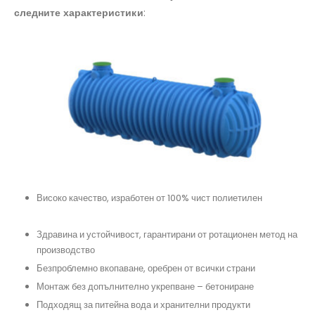
следните характеристики
:
Високо качество, изработен от 100% чист полиетилен
#резервоарзаизгребнаяма, #поливнинужди,
#дъждовнавода
Здравина и устойчивост, гарантирани от ротационен метод на
производство
#преместваемобект
Безпроблемно вкопаване, оребрен от всички страни
#резервпарзаполивнасистема, #контейнерзакъща
Монтаж без допълнително укрепване – бетониране
#подземенрезервоар, #изгребенрезервоар, #резервоар
Подходящ за питейна вода и хранителни продукти
#системазадъцдовнавода, #резервоарпредназначение