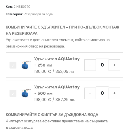
Код:
214310970
Категория:
Резервоари за вода
КОМБИНИРАЙТЕ С УДЪЛЖИТЕЛ - ПРИ ПО-ДЪЛБОК МОНТАЖ
НА РЕЗЕРВОАРА
Удължителят е допълнителен елемент, който се монтира на
ревизионния отвор на резервоара.
Удължител AQUAstay
- 250 мм
-
+
180,00
€
/ 352,05 лв.
Удължител AQUAstay
- 500 мм
-
+
198,00
€
/ 387,25 лв.
КОМБИНИРАЙТЕ С ФИЛТЪР ЗА ДЪЖДОВНА ВОДА
Филтърът осигурява ефективно пречистване на събраната
дъждовна вода.