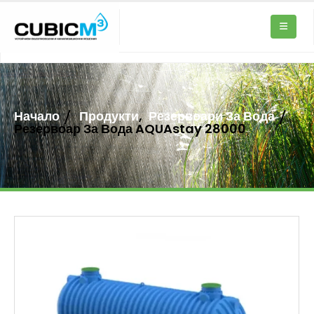
Начало
Продукти
,
Резервоари За Вода
Резервоар За Вода AQUAstay 28000