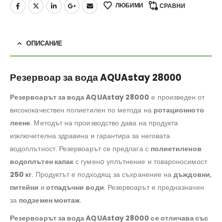
ЛЮБИМИ
СРАВНИ
ОПИСАНИЕ
Резервоар за вода AQUAstay 28000
Резервоарът за вода AQUAstay 28000
е произведен от
висококачествен полиетилен по метода на
ротационното
леене
. Методът на производство дава на продукта
изключителна здравина и гарантира за неговата
водоплътност. Резервоарът се предлага с
полиетиленов
водоплътен капак
с гуменo уплътнение и товароносимост
250 кг
. Продуктът е подходящ за съхранение на
дъждовни
,
питейни
и
отпадъчни
води
. Резервоарът е предназначен
за
подземен монтаж
.
Резервоарът за вода AQUAstay 28000 се отличава със