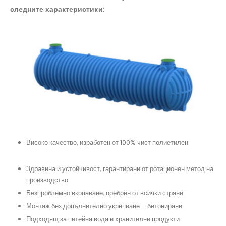
следните характеристики
:
Високо качество, изработен от 100% чист полиетилен
#резервоарзаизгребнаяма, #поливнинужди,
#дъждовнавода
Здравина и устойчивост, гарантирани от ротационен метод на
производство
#преместваемобект
Безпроблемно вкопаване, оребрен от всички страни
#резервпарзаполивнасистема, #контейнерзакъща
Монтаж без допълнително укрепване – бетониране
#подземенрезервоар, #изгребенрезервоар, #резервоар
Подходящ за питейна вода и хранителни продукти
#системазадъцдовнавода, #резервоарпредназначение