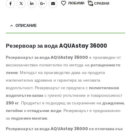
ЛЮБИМИ
СРАВНИ
ОПИСАНИЕ
Резервоар за вода AQUAstay 36000
Резервоарът за вода AQUAstay 36000
е произведен от
висококачествен полиетилен по метода на
ротационното
леене
. Методът на производство дава на продукта
изключителна здравина и гарантира за неговата
водоплътност. Резервоарът се предлага с
полиетиленов
водоплътен капак
с гуменo уплътнение и товароносимост
250 кг
. Продуктът е подходящ за съхранение на
дъждовни
,
питейни
и
отпадъчни
води
. Резервоарът е предназначен
за
подземен монтаж
.
Резервоарът за вода AQUAstay 36000 се отличава със