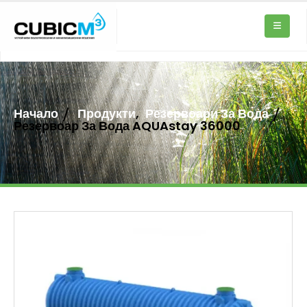
Начало
Продукти
,
Резервоари За Вода
Резервоар За Вода AQUAstay 36000