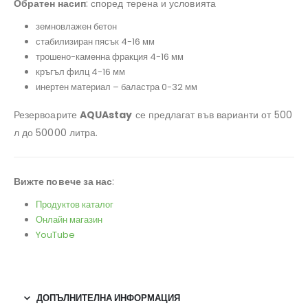
Обратен насип
: според терена и условията
земновлажен бетон
стабилизиран пясък 4-16 мм
трошено-каменна фракция 4-16 мм
кръгъл филц 4-16 мм
инертен материал – баластра 0-32 мм
Резервоарите
AQUAstay
се предлагат във варианти от 500
л до 50000 литра.
Вижте повече за нас
:
Продуктов каталог
Онлайн магазин
YouTube
ДОПЪЛНИТЕЛНА ИНФОРМАЦИЯ