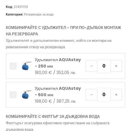
Код:
214311110
Категория:
Резервоари за вода
КОМБИНИРАЙТЕ С УДЪЛЖИТЕЛ - ПРИ ПО-ДЪЛБОК МОНТАЖ
НА РЕЗЕРВОАРА
Удължителят е допълнителен елемент, който се монтира на
ревизионния отвор на резервоара.
Удължител AQUAstay
- 250 мм
-
+
180,00
€
/ 352,05 лв.
Удължител AQUAstay
- 500 мм
-
+
198,00
€
/ 387,25 лв.
КОМБИНИРАЙТЕ С ФИЛТЪР ЗА ДЪЖДОВНА ВОДА
Филтърът осигурява ефективно пречистване на събраната
дъждовна вода.