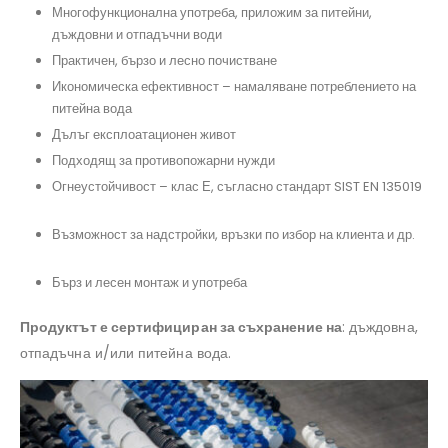
Многофункционална употреба, приложим за питейни,
дъждовни и отпадъчни води
#термопанели
Практичен, бързо и лесно почистване
#резервоарзаподземенмонтаж, #бидонзавода, #къщаотпанели,
#резервоарзапротивопожарнинужди, #резервоарзаотпадъчнавода
Икономическа ефективност – намаляване потреблението на
питейна вода
#помпа, #преместваемакъща
Дълъг експлоатационен живот
#изгребенрезервоар, #полиетиленоврезервоа, #сглобяемакъща, #къща
Подходящ за противопожарни нужди
#резервоарзавкопаване, #противопожаренрезервоар, #хидрофор
Огнеустойчивост – клас Е, съгласно стандарт SIST EN 135019
#резервоарзадъждовнавода, #септичнаяма
Възможност за надстройки, връзки по избор на клиента и др.
#филтързадъждовнавода, #резервоарзаводацена
Бърз и лесен монтаж и употреба
#резервоарзапитейнавода, #окомплектованасистемазадъждовнавод,
#резервоаризаводаAQUAstay
Продуктът е сертифициран за съхранение на
: дъждовна,
отпадъчна и/или питейна вода.