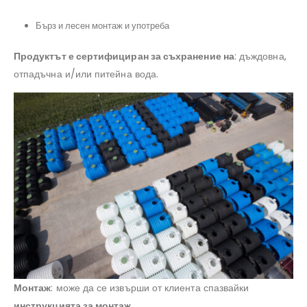
#филтързадъждовнавода, #резервоарзаводацена
Бърз и лесен монтаж и употреба
#резервоарзапитейнавода, #окомплектованасистемазадъждовнавод,
#резервоаризаводаAQUAstay
Продуктът е сертифициран за съхранение на
: дъждовна,
отпадъчна и/или питейна вода.
Монтаж
: може да се извърши от клиента спазвайки
инструкцията за монтаж