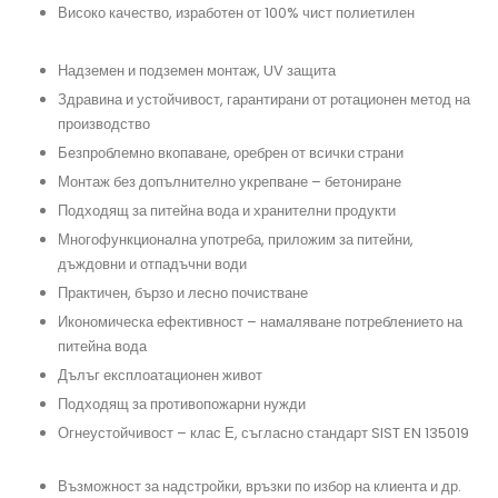
Високо качество, изработен от 100% чист полиетилен
#резервоарзаизгребнаяма, #поливнинужди,
#дъждовнавода
Надземен и подземен монтаж, UV защита
#резервоарзапротивопожарнинужди, #резервоарзаотпадъчнавода
Здравина и устойчивост, гарантирани от ротационен метод на
производство
#преместваемобект
Безпроблемно вкопаване, оребрен от всички страни
#резервпарзаполивнасистема, #контейнерзакъща
Монтаж без допълнително укрепване – бетониране
#подземенрезервоар, #изгребенрезервоар, #резервоар
Подходящ за питейна вода и хранителни продукти
#системазадъцдовнавода, #резервоарпредназначение
Многофункционална употреба, приложим за питейни,
дъждовни и отпадъчни води
#термопанели
Практичен, бързо и лесно почистване
#резервоарзаподземенмонтаж, #бидонзавода, #къщаотпанели
Икономическа ефективност – намаляване потреблението на
питейна вода
#помпа, #преместваемакъща
Дълъг експлоатационен живот
#изгребенрезервоар, #полиетиленоврезервоа, #сглобяемакъща, #къща
Подходящ за противопожарни нужди
#резервоарзавкопаване, #противопожаренрезервоар, #хидрофор
Огнеустойчивост – клас Е, съгласно стандарт SIST EN 135019
#резервоарзадъждовнавода, #септичнаяма
Възможност за надстройки, връзки по избор на клиента и др.