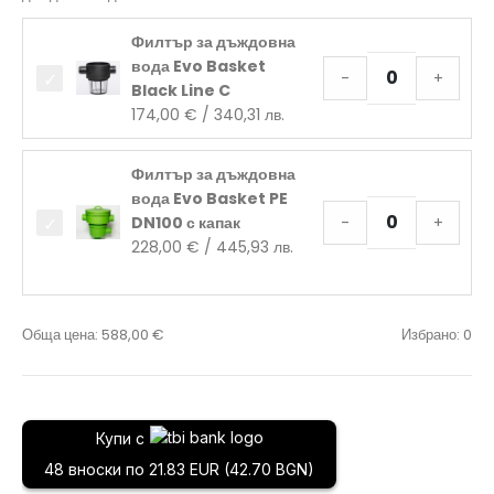
Филтър за дъждовна
вода Evo Basket
-
+
Black Line C
174,00
€
/ 340,31 лв.
Филтър за дъждовна
вода Evo Basket PE
DN100 с капак
-
+
228,00
€
/ 445,93 лв.
Обща цена:
588,00
€
Избрано:
0
Купи с
48 вноски по 21.83 EUR (42.70 BGN)