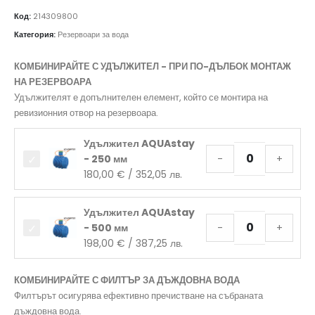
Код:
214309800
Категория:
Резервоари за вода
КОМБИНИРАЙТЕ С УДЪЛЖИТЕЛ - ПРИ ПО-ДЪЛБОК МОНТАЖ
НА РЕЗЕРВОАРА
Удължителят е допълнителен елемент, който се монтира на
ревизионния отвор на резервоара.
Удължител AQUAstay
- 250 мм
-
+
180,00
€
/ 352,05 лв.
Удължител AQUAstay
- 500 мм
-
+
198,00
€
/ 387,25 лв.
КОМБИНИРАЙТЕ С ФИЛТЪР ЗА ДЪЖДОВНА ВОДА
Филтърът осигурява ефективно пречистване на събраната
дъждовна вода.