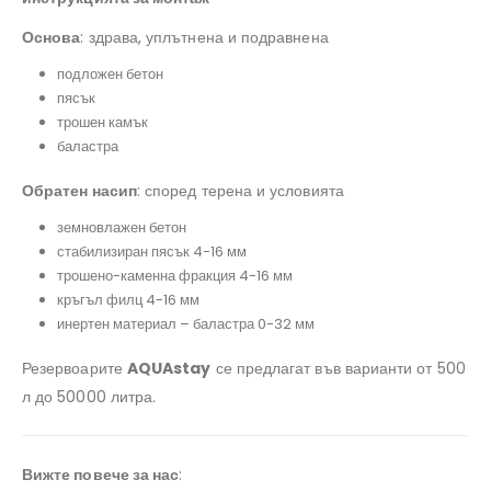
Основа
: здрава, уплътнена и подравнена
подложен бетон
пясък
трошен камък
баластра
Обратен насип
: според терена и условията
земновлажен бетон
стабилизиран пясък 4-16 мм
трошено-каменна фракция 4-16 мм
кръгъл филц 4-16 мм
инертен материал – баластра 0-32 мм
Резервоарите
AQUAstay
се предлагат във варианти от 500
л до 50000 литра.
Вижте повече за нас
: