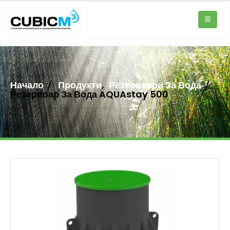
Начало
Продукти
,
Резервоари За Вода
Резервоар За Вода AQUAstay 500