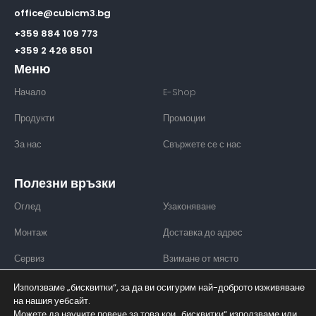
office@cubicm3.bg
+359 884 109 773
+359 2 426 8501
Меню
Начало
E-Shop
Продукти
Промоции
За нас
Свържете се с нас
Полезни връзки
Оглед
Узаконяване
Монтаж
Доставка до адрес
Сервиз
Взимане от място
Използваме „бисквитки“, за да ви осигурим най-доброто изживяване
на нашия уебсайт.
Можете да научите повече за това кои „бисквитки“ използваме или