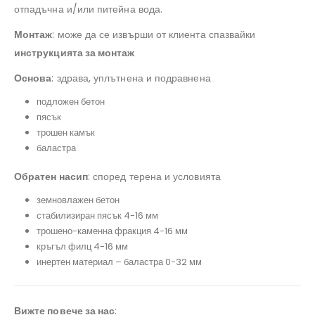
отпадъчна и/или питейна вода.
Монтаж
: може да се извърши от клиента спазвайки
инструкцията за монтаж
Основа
: здрава, уплътнена и подравнена
подложен бетон
пясък
трошен камък
баластра
Обратен насип
: според терена и условията
земновлажен бетон
стабилизиран пясък 4-16 мм
трошено-каменна фракция 4-16 мм
кръгъл филц 4-16 мм
инертен материал – баластра 0-32 мм
Вижте повече за нас
: