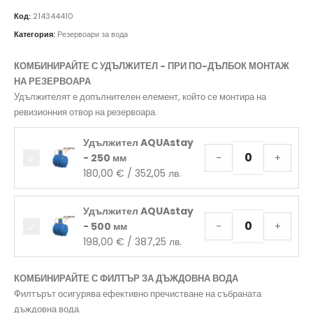
Код:
214344410
Категория:
Резервоари за вода
КОМБИНИРАЙТЕ С УДЪЛЖИТЕЛ - ПРИ ПО-ДЪЛБОК МОНТАЖ
НА РЕЗЕРВОАРА
Удължителят е допълнителен елемент, който се монтира на
ревизионния отвор на резервоара.
Удължител AQUAstay
- 250 мм
-
+
180,00
€
/ 352,05 лв.
Удължител AQUAstay
- 500 мм
-
+
198,00
€
/ 387,25 лв.
КОМБИНИРАЙТЕ С ФИЛТЪР ЗА ДЪЖДОВНА ВОДА
Филтърът осигурява ефективно пречистване на събраната
дъждовна вода.