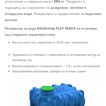
уплътнение и товароносимост
250 кг
. Продуктът е
подходящ за съхранение на
дъждовни
,
питейни и
отпадъчни води
. Резервоарът е предназначен за
подземен
монтаж
.
Резервоар за вода AQUAstay FLAT 10000 се отличава
със следните характеристики
:
#резервоарзаводаaquastayflat5000, #aquastay5000
Високо качество, изработен от 100% чист полиетилен
#резервоарзаизгребнаяма, #поливнинужди,
#дъждовнавода
Здравина и устойчивост, гарантирани от ротационен метод на
производство
#преместваемобект
Висока коравина и товароносимост – 7.5 т осово натоварване
Безпроблемно вкопаване, оребрен от всички страни
#резервпарзаполивнасистема, #контейнерзакъща