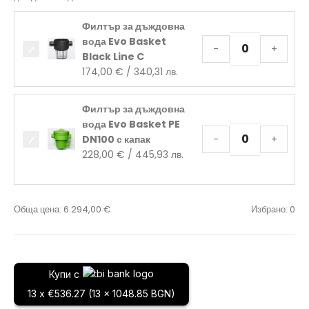
Филтър за дъждовна
вода Evo Basket
-
+
Black Line C
174,00
€
/ 340,31 лв.
Филтър за дъждовна
вода Evo Basket PE
DN100 с капак
-
+
228,00
€
/ 445,93 лв.
Обща цена:
6.294,00
€
Избрано:
0
Купи с
13 x €536.27 (13 x 1048.85 BGN)