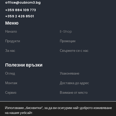
office@cubicm3.bg
+359 884 109 773
+359 2 426 8501
Меню
Начало
E-Shop
Продукти
Промоции
За нас
Свържете се с нас
Полезни връзки
Оглед
Узаконяване
Монтаж
Доставка до адрес
Сервиз
Взимане от място
Използваме „бисквитки“, за да ви осигурим най-доброто изживяване
на нашия уебсайт.
© CUBICM3 - 2026. Всички права запазени.