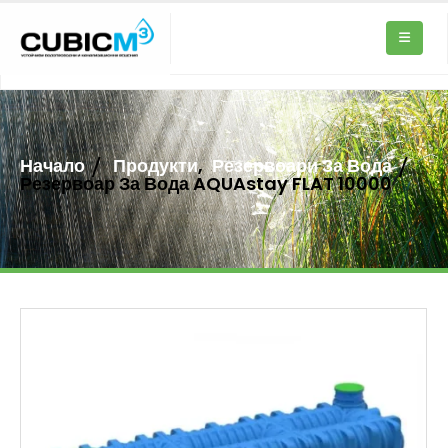
Начало
Продукти
,
Резервоари За Вода
Резервоар За Вода AQUAstay FLAT 10000