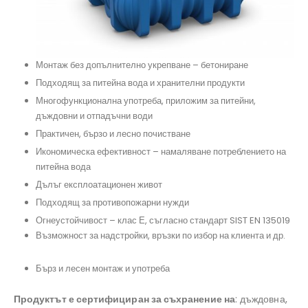
Монтаж без допълнително укрепване – бетониране
#подземенрезервоар, #изгребенрезервоар, #резервоар
Подходящ за питейна вода и хранителни продукти
#системазадъцдовнавода, #резервоарпредназначение
Многофункционална употреба, приложим за питейни,
дъждовни и отпадъчни води
#термопанели
Практичен, бързо и лесно почистване
#резервоарзаподземенмонтаж, #бидонзавода, #къщаотпанели,
#резервоарзапротивопожарнинужди, #резервоарзаотпадъчнавода
Икономическа ефективност – намаляване потреблението на
питейна вода
#помпа, #преместваемакъща
Дълъг експлоатационен живот
#изгребенрезервоар, #полиетиленоврезервоа, #сглобяемакъща, #къща
Подходящ за противопожарни нужди
#резервоарзавкопаване, #противопожаренрезервоар, #хидрофор
Огнеустойчивост – клас Е, съгласно стандарт SIST EN 135019
Възможност за надстройки, връзки по избор на клиента и др.
#филтързадъждовнавода, #резервоарзаводацена
Бърз и лесен монтаж и употреба
#резервоарзапитейнавода, #окомплектованасистемазадъждовнавод,
#резервоаризаводаAQUAstay
Продуктът е сертифициран за съхранение на
: дъждовна,