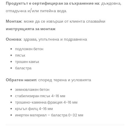
Продуктът е сертифициран за съхранение на
: дъждовна,
отпадъчна и/или питейна вода.
Монтаж
: може да се извърши от клиента спазвайки
инструкцията за монтаж
Основа
: здрава, уплътнена и подравнена
подложен бетон
пясък
трошен камък
баластра
Обратен насип
: според терена и условията
земновлажен бетон
стабилизиран пясък 4-16 мм
трошено-каменна фракция 4-16 мм
кръгъл филц 4-16 мм
инертен материал – баластра 0-32 мм