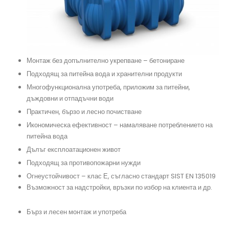
Монтаж без допълнително укрепване – бетониране
#подземенрезервоар, #изгребенрезервоар, #резервоар
Подходящ за питейна вода и хранителни продукти
#системазадъцдовнавода, #резервоарпредназначение
Многофункционална употреба, приложим за питейни,
дъждовни и отпадъчни води
#термопанели
Практичен, бързо и лесно почистване
#резервоарзаподземенмонтаж, #бидонзавода, #къщаотпанели,
#резервоарзапротивопожарнинужди, #резервоарзаотпадъчнавода
Икономическа ефективност – намаляване потреблението на
питейна вода
#помпа, #преместваемакъща
Дълъг експлоатационен живот
#изгребенрезервоар, #полиетиленоврезервоа, #сглобяемакъща, #къща
Подходящ за противопожарни нужди
#резервоарзавкопаване, #противопожаренрезервоар, #хидрофор
Огнеустойчивост – клас Е, съгласно стандарт SIST EN 135019
Възможност за надстройки, връзки по избор на клиента и др.
#филтързадъждовнавода, #резервоарзаводацена
Бърз и лесен монтаж и употреба
#резервоарзапитейнавода, #окомплектованасистемазадъждовнавод,
#резервоаризаводаAQUAstay