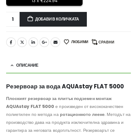
13 x €224.94
ДОБАВИ В КОЛИЧКАТА
ЛЮБИМИ
СРАВНИ
ОПИСАНИЕ
Резервоар за вода AQUAstay FLAT 5000
Плоският резервоар за плитък подземен монтаж
AQUAstay FLAT 5000
е произведен от висококачествен
полиетилен по метода на
ротационното леене
. Методът на
производство дава на продукта изключителна здравина и
гарантира за неговата водоплътност. Резервоарът се