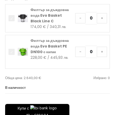
Филтър за дъждовна
вода Evo Basket
-
+
Black Line C
174,00
€
/ 340,31 лв.
Филтър за дъждовна
вода Evo Basket PE
DN100 с капак
-
+
228,00
€
/ 445,93 лв.
Обща цена:
2.640,00
€
Избрано:
0
В наличност
Купи с