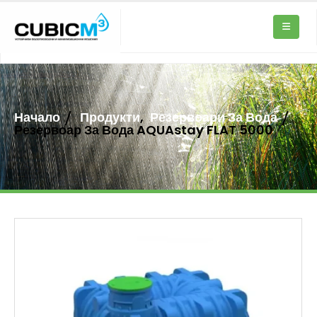
Начало
Продукти
,
Резервоари За Вода
Резервоар За Вода AQUAstay FLAT 5000