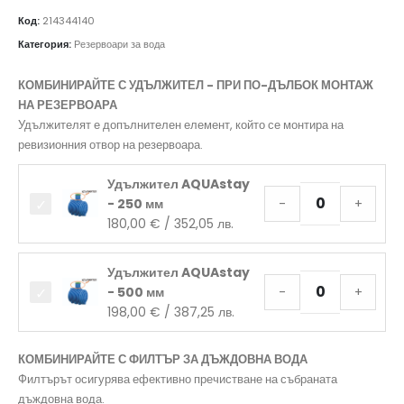
Код:
214344140
Категория:
Резервоари за вода
КОМБИНИРАЙТЕ С УДЪЛЖИТЕЛ - ПРИ ПО-ДЪЛБОК МОНТАЖ
НА РЕЗЕРВОАРА
Удължителят е допълнителен елемент, който се монтира на
ревизионния отвор на резервоара.
Удължител AQUAstay
- 250 мм
-
+
180,00
€
/ 352,05 лв.
Удължител AQUAstay
- 500 мм
-
+
198,00
€
/ 387,25 лв.
КОМБИНИРАЙТЕ С ФИЛТЪР ЗА ДЪЖДОВНА ВОДА
Филтърът осигурява ефективно пречистване на събраната
дъждовна вода.