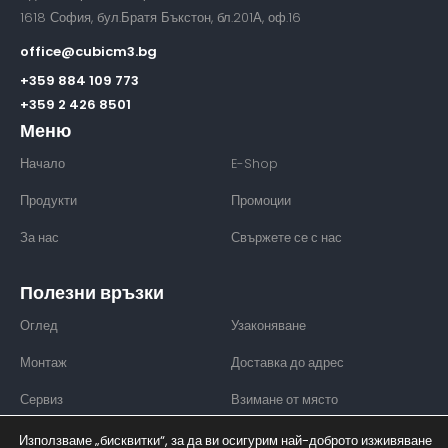
1618 София, бул.Братя Бъкстон, бл.201А, оф.16
office@cubicm3.bg
+359 884 109 773
+359 2 426 8501
Меню
Начало
E-Shop
Продукти
Промоции
За нас
Свържете се с нас
Полезни връзки
Оглед
Узаконяване
Монтаж
Доставка до адрес
Сервиз
Взимане от място
Използваме „бисквитки“, за да ви осигурим най-доброто изживяване