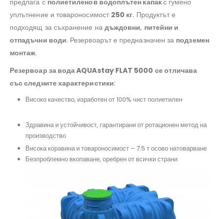
предлага с
полиетиленов водоплътен капак
с гумено
уплътнение и товароносимост
250 кг
. Продуктът е
подходящ за съхранение на
дъждовни
,
питейни и
отпадъчни води
. Резервоарът е предназначен за
подземен
монтаж
.
Резервоар за вода AQUAstay FLAT 5000 се отличава
със следните характеристики
:
#резервоарзаводаaquastayflat5000, #aquastay5000
Високо качество, изработен от 100% чист полиетилен
#резервоарзаизгребнаяма, #поливнинужди,
#дъждовнавода
Здравина и устойчивост, гарантирани от ротационен метод на
производство
#преместваемобект
Висока коравина и товароносимост – 7.5 т осово натоварване
Безпроблемно вкопаване, оребрен от всички страни
#резервпарзаполивнасистема, #контейнерзакъща