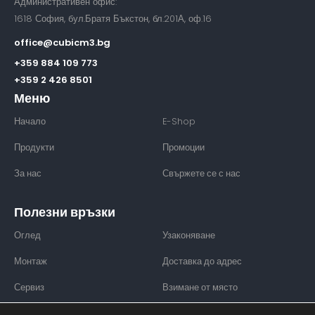
Административен офис:
1618 София, бул.Братя Бъкстон, бл.201А, оф.16
office@cubicm3.bg
+359 884 109 773
+359 2 426 8501
Меню
Начало
E-Shop
Продукти
Промоции
За нас
Свържете се с нас
Полезни връзки
Оглед
Узаконяване
Монтаж
Доставка до адрес
Сервиз
Взимане от място