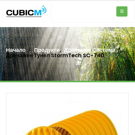
Начало
Продукти
,
Дренажни Системи
Дренажен Тунел StormTech SC-740