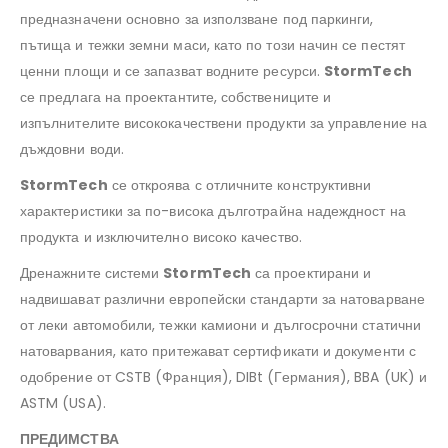
предназначени основно за използване под паркинги,
пътища и тежки земни маси, като по този начин се пестят
ценни площи и се запазват водните ресурси.
StormTech
се предлага на проектантите, собствениците и
изпълнителите висококачествени продукти за управление на
дъждовни води.
StormTech
се откроява с отличните конструктивни
характеристики за по-висока дълготрайна надеждност на
продукта и изключително високо качество.
Дренажните системи
StormTech
са проектирани и
надвишават различни европейски стандарти за натоварване
от леки автомобили, тежки камиони и дългосрочни статични
натоварвания, като притежават сертификати и документи с
одобрение от CSTB (Франция), DIBt (Германия), BBA (UK) и
ASTM (USA).
ПРЕДИМСТВА