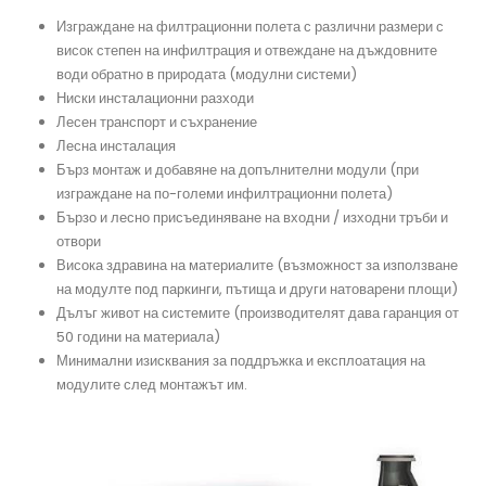
Изграждане на филтрационни полета с различни размери с
висок степен на инфилтрация и отвеждане на дъждовните
води обратно в природата (модулни системи)
Ниски инсталационни разходи
Лесен транспорт и съхранение
Лесна инсталация
Бърз монтаж и добавяне на допълнителни модули (при
изграждане на по-големи инфилтрационни полета)
Бързо и лесно присъединяване на входни / изходни тръби и
отвори
Висока здравина на материалите (възможност за използване
на модулте под паркинги, пътища и други натоварени площи)
Дълъг живот на системите (производителят дава гаранция от
50 години на материала)
Минимални изисквания за поддръжка и експлоатация на
модулите след монтажът им.