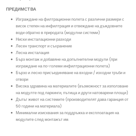
ПРЕДИМСТВА
Изграждане на филтрационни полета с различни размери с
висок степен на инфилтрация и отвеждане на дъждовните
води обратно в природата (модулни системи)
Ниски инсталационни разходи
Лесен транспорт и съхранение
Лесна инсталация
Бърз монтаж и добавяне на допълнителни модули (при
изграждане на по-големи инфилтрационни полета)
Бързо и лесно присъединяване на входни / изходни тръби и
отвори
Висока здравина на материалите (възможност за използване
на модулте под паркинги, пътища и други натоварени площи)
Дълъг живот на системите (производителят дава гаранция от
50 години на материала)
Минимални изисквания за поддръжка и експлоатация на
модулите след монтажът им.