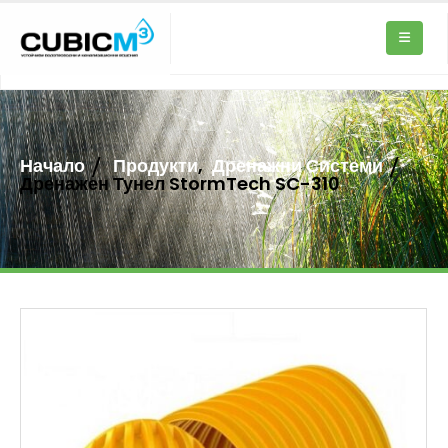
Начало
Продукти
,
Дренажни Системи
Дренажен Тунел StormTech SC-310