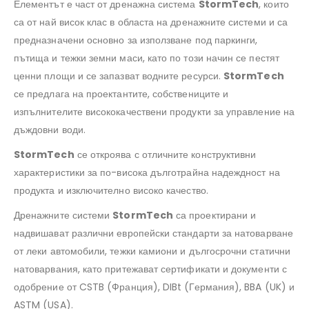
Елементът е част от дренажна система
StormTech
, които
са от най висок клас в областа на дренажните системи и са
предназначени основно за използване под паркинги,
пътища и тежки земни маси, като по този начин се пестят
ценни площи и се запазват водните ресурси.
StormTech
се предлага на проектантите, собствениците и
изпълнителите висококачествени продукти за управление на
дъждовни води.
StormTech
се откроява с отличните конструктивни
характеристики за по-висока дълготрайна надеждност на
продукта и изключително високо качество.
Дренажните системи
StormTech
са проектирани и
надвишават различни европейски стандарти за натоварване
от леки автомобили, тежки камиони и дългосрочни статични
натоварвания, като притежават сертификати и документи с
одобрение от CSTB (Франция), DIBt (Германия), BBA (UK) и
ASTM (USA).